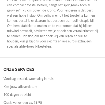
De EXIT 244 trampoline is een staand model. Ondanks dat het
een compact toestel betreft, hangt het springdoek toch al
gauw zo’n 75 cm boven de grond. Voor kinderen is dat best
wel een hoge instap. Om veilig in en uit het toestel te kunnen
komen, bestel je er daarom het best een trampolinetrapje bij.
Om hem stabieler te maken en te voorkomen dat hij bij een
rukwind omwaait, adviseren we je er ook een verankerinsset bij
te nemen. Tot slot, om het doek vrij van regen en vuil te
houden, kun je bij ons voor slechts enkele euro’s extra, een
speciale afdekhoes bijbestellen.
ONZE SERVICES
Vandaag besteld, woensdag in huis!
Kies jouw afleverdatum
100 dagen op zicht
Gratis verzenden va. 39,95