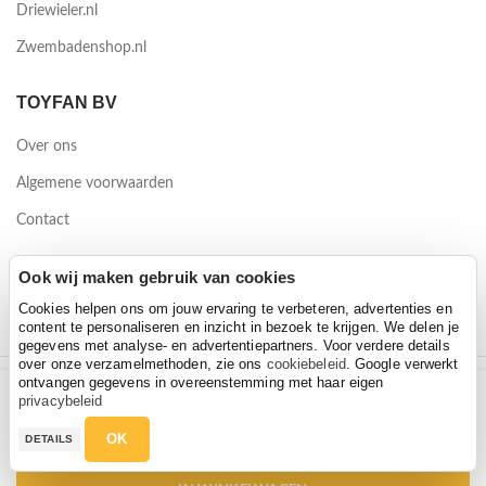
Driewieler.nl
Zwembadenshop.nl
TOYFAN BV
Over ons
Algemene voorwaarden
Contact
Waterwinweg 9
Ook wij maken gebruik van cookies
7572 PD Oldenzaal
Cookies helpen ons om jouw ervaring te verbeteren, advertenties en
content te personaliseren en inzicht in bezoek te krijgen. We delen je
gegevens met analyse- en advertentiepartners. Voor verdere details
over onze verzamelmethoden, zie ons
cookiebeleid
. Google verwerkt
ontvangen gegevens in overeenstemming met haar eigen
EXIT Silhouette 366 met veiligheidsnet
2026 Toyfan BV
privacybeleid
EXIT Silhouette 366 met veiligheidsnet
Hoeveelheid
Privacy policy
-
Disclaimer
€
349,00
€
499,00
OK
DETAILS
€
349,00
€
499,00