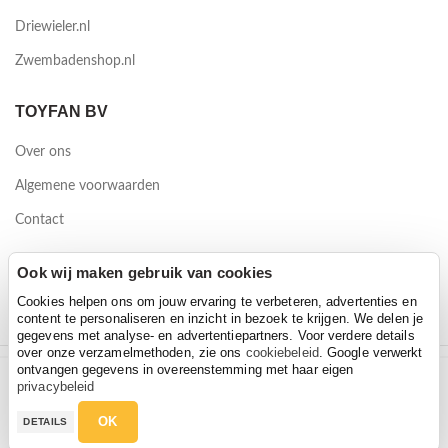
Driewieler.nl
Zwembadenshop.nl
TOYFAN BV
Over ons
Algemene voorwaarden
Contact
Waterwinweg 9
Ook wij maken gebruik van cookies
7572 PD Oldenzaal
Cookies helpen ons om jouw ervaring te verbeteren, advertenties en
content te personaliseren en inzicht in bezoek te krijgen. We delen je
gegevens met analyse- en advertentiepartners. Voor verdere details
over onze verzamelmethoden, zie ons
cookiebeleid
. Google verwerkt
ontvangen gegevens in overeenstemming met haar eigen
EXIT Silhouette 427 met veiligheidsnet
2026 Toyfan BV
privacybeleid
EXIT Silhouette 427 met veiligheidsnet
Hoeveelheid
Privacy policy
-
Disclaimer
€
399,00
€
499,00
OK
DETAILS
€
399,00
€
499,00