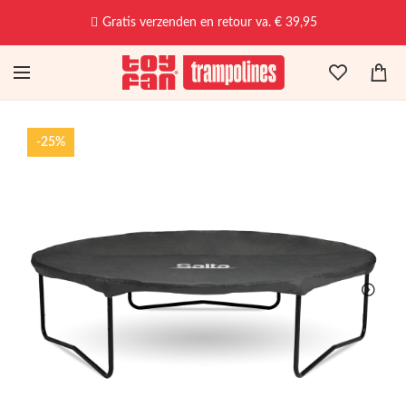
Gratis verzenden en retour va. € 39,95
-25%