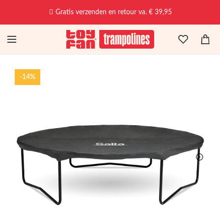
Gratis verzenden en retour va. € 39,95
-14%