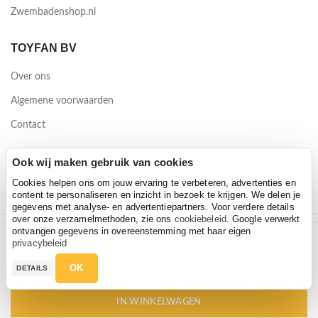
Zwembadenshop.nl
TOYFAN BV
Over ons
Algemene voorwaarden
Contact
Waterwinweg 9
Ook wij maken gebruik van cookies
7572 PD Oldenzaal
Cookies helpen ons om jouw ervaring te verbeteren, advertenties en
content te personaliseren en inzicht in bezoek te krijgen. We delen je
gegevens met analyse- en advertentiepartners. Voor verdere details
over onze verzamelmethoden, zie ons
cookiebeleid
. Google verwerkt
ontvangen gegevens in overeenstemming met haar eigen
Salta Beschermhoes 366 zwart
2026 Toyfan BV
privacybeleid
Salta Beschermhoes 366 zwart
Hoeveelheid
Privacy policy
-
Disclaimer
€
84,95
€
99,00
OK
DETAILS
€
84,95
€
99,00
IN WINKELWAGEN