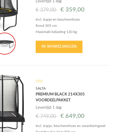
Levertijd: 1 dag
€
359,00
€
379,00
Incl. trapje en beschermhoes
Rond 305 cm
Maximale belasting 120 kg
54 veren van 14 cm
29 cm brede beschermrand
IN WINKELWAGEN
SALTA
PREMIUM BLACK 214X305
VOORDEELPAKKET
Levertijd: 1 dag
€
649,00
€
749,00
Incl. trapje, beschermhoes en verankeringsset