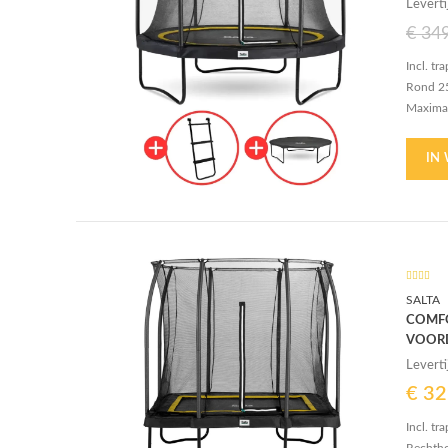
Leverti
€
34
Incl. t
Rond 2
Maximal
48 vere
29 cm b
IN
SALTA
COMFO
VOOR
Leverti
€
32
Incl. tr