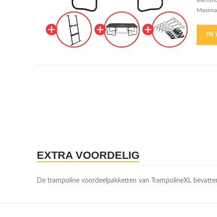
Rechth
Maximal
44 vere
27 cm b
IN
EXTRA VOORDELIG
De trampoline voordeelpakketten van TrampolineXL bevatten 