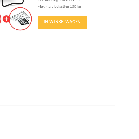
Rechthoekig 214x305 cm
Maximale belasting 150 kg
72 veren van 18,5 cm
34 cm brede beschermrand
IN WINKELWAGEN