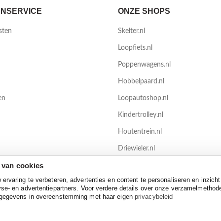
NSERVICE
ONZE SHOPS
sten
Skelter.nl
Loopfiets.nl
Poppenwagens.nl
Hobbelpaard.nl
en
Loopautoshop.nl
Kindertrolley.nl
Houtentrein.nl
Driewieler.nl
 van cookies
Zwembadenshop.nl
rvaring te verbeteren, advertenties en content te personaliseren en inzicht
se- en advertentiepartners. Voor verdere details over onze verzamelmethod
 gegevens in overeenstemming met haar eigen
privacybeleid
Privacy policy
-
Disclaimer