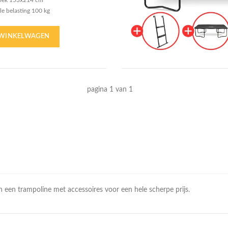
oek 153x214 cm
e belasting 100 kg
n van 14 cm
rede beschermrand
 WINKELWAGEN
pagina 1 van 1
een trampoline met accessoires voor een hele scherpe prijs.