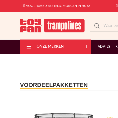
VOOR 16:55U BESTELD, MORGEN IN HUIS!
ONZE MERKEN
ADVIES
R
VOORDEELPAKKETTEN