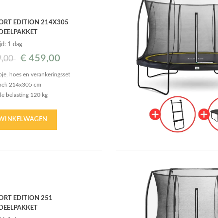
RT EDITION 214X305
DEELPAKKET
jd: 1 dag
€
459,00
9,00
apje, hoes en verankeringsset
oek 214x305 cm
e belasting 120 kg
n van 16,5 cm
rede beschermrand
 WINKELWAGEN
RT EDITION 251
DEELPAKKET