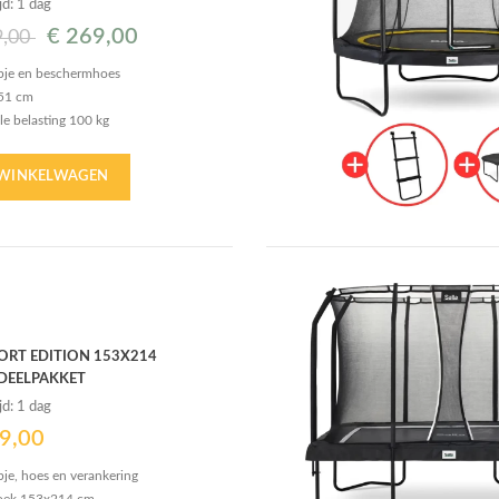
jd: 1 dag
€
269,00
9,00
rapje en beschermhoes
51 cm
e belasting 100 kg
n van 14 cm
rede beschermrand
 WINKELWAGEN
RT EDITION 153X214
DEELPAKKET
jd: 1 dag
9,00
apje, hoes en verankering