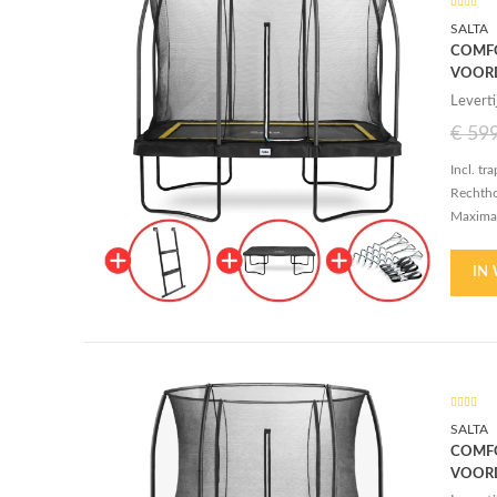
SALTA
COMFO
VOOR
Leverti
€
59
Incl. tr
Rechth
Maximal
72 vere
30 cm b
IN
SALTA
COMFO
VOOR