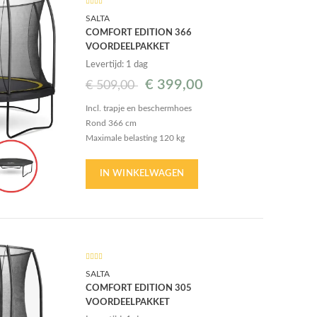
SALTA
COMFORT EDITION 366
VOORDEELPAKKET
Levertijd: 1 dag
€
399,00
€
509,00
Incl. trapje en beschermhoes
Rond 366 cm
Maximale belasting 120 kg
64 veren van 14 cm
29 cm brede beschermrand
IN WINKELWAGEN
SALTA
COMFORT EDITION 305
VOORDEELPAKKET