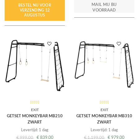
MAIL MIJ BIJ
BESTEL NU VOOR
VERZENDING 12
VOORRAAD
AUGUSTUS
EXIT
EXIT
GETSET MONKEYBAR MB210
GETSET MONKEYBAR MB310
ZWART
ZWART
Levertijd: 1 dag
Levertijd: 1 dag
€
839,00
€
979,00
€
999,00
€
1.199,00